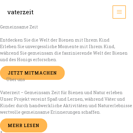
Zum
Inhalt
vaterzeit
MAI
springen
Gemeinsame Zeit
MEN
Entdecken Sie die Welt der Bienen mit Ihrem Kind
Erleben Sie unvergessliche Momente mit Ihrem Kind,
während Sie gemeinsam die faszinierende Welt der Bienen
und des Honigs erforschen.
JETZT MITMACHEN
Über uns
Vaterzeit – Gemeinsam Zeit für Bienen und Natur erleben
Unser Projekt vereint Spaß und Lernen, während Väter und
Kinder durch handwerkliche Aktivitäten und Naturerlebnisse
wertvolle gemeinsame Erinnerungen schaffen.
MEHR LESEN
+